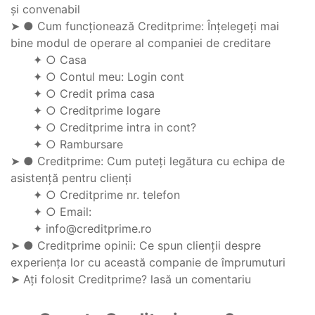
și convenabil
➤ ● Cum funcționează Creditprime: Înțelegeți mai
bine modul de operare al companiei de creditare
✦ ○ Casa
✦ ○ Contul meu: Login cont
✦ ○ Credit prima casa
✦ ○ Creditprime logare
✦ ○ Creditprime intra in cont?
✦ ○ Rambursare
➤ ● Creditprime: Cum puteți legătura cu echipa de
asistență pentru clienți
✦ ○ Creditprime nr. telefon
✦ ○ Email:
✦ info@creditprime.ro
➤ ● Creditprime opinii: Ce spun clienții despre
experiența lor cu această companie de împrumuturi
➤ Ați folosit Creditprime? lasă un comentariu