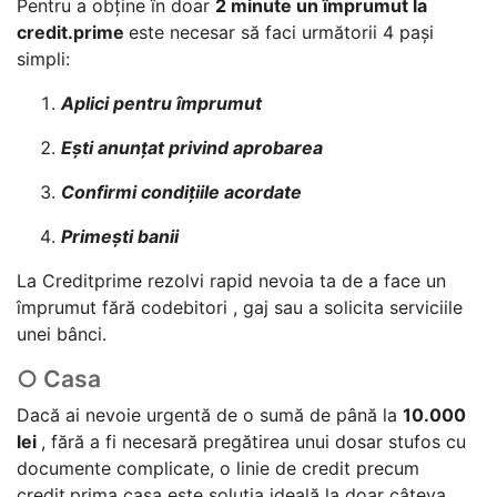
Pentru a obține în doar
2 minute un împrumut la
credit.prime
este necesar să faci următorii 4 pași
simpli:
Aplici pentru împrumut
Ești anunțat privind aprobarea
Confirmi condițiile acordate
Primești banii
La Creditprime rezolvi rapid nevoia ta de a face un
împrumut fără codebitori , gaj sau a solicita serviciile
unei bânci.
○ Casa
Dacă ai nevoie urgentă de o sumă de până la
10.000
lei
, fără a fi necesară pregătirea unui dosar stufos cu
documente complicate, o linie de credit precum
credit.prima casa este soluția ideală la doar câteva