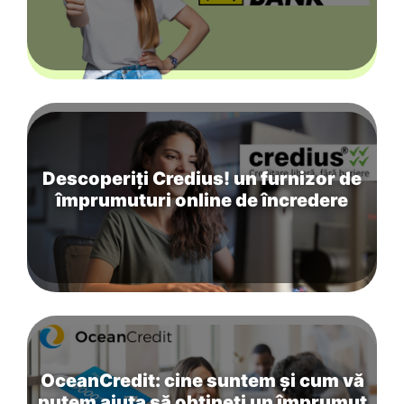
Descoperiți Credius! un furnizor de
împrumuturi online de încredere
OceanCredit: cine suntem și cum vă
putem ajuta să obțineți un împrumut