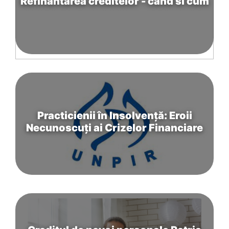
Refinantarea creditelor - cand si cum
Practicienii în Insolvență: Eroii
Necunoscuți ai Crizelor Financiare